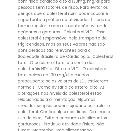
com risco cardíaco alto a 130mg/mg/dl para
pessoas sem fatores de risco. Para evitar os
perigos que o colesterol ruim pode causar é
importante a prática de atividades físicas de
forma regular e uma alimentação evitando
açúcares e gorduras. Colesterol VLDL Esse
colesterol é responsável pelo transporte de
triglicerídeos, mas os seus valores não são
considerados tão relevantes para a
Sociedade Brasileira de Cardiologia. Colesterol
total O colesterol total é a soma dos
colesteróis HDL e LDL e do VLDL. O colesterol
total acima de 190 mg/dl é menos
preocupante se os valores de LDL estiverem
normais. Como evitar o colesterol alto As
alterações nos níveis do colesterol estão
relacionadas à alimentação. Algumas
medidas simples podem ajudar a controlar o
colesterol. Confira algumas dicas: Diminua o
uso de óleo; Evite o consumo de alimentos
gordurosos; Pratique atividade física; Não
fume; Mantenha uma alimentação